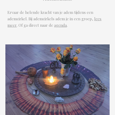
Ervaar de helende kracht van je adem tijdens
een
ademcirkel. Bij ademcirkels adem je in een groep
,
l
ees
meer
. Of ga direct naar de
agenda
.